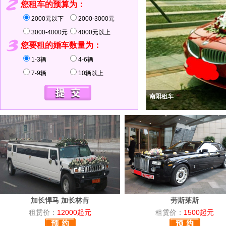
您租车的预算为：
2000元以下
2000-3000元
3000-4000元
4000元以上
您要租的婚车数量为：
1-3辆
4-6辆
7-9辆
10辆以上
南阳租车
加长悍马 加长林肯
劳斯莱斯
租赁价：
12000起元
租赁价：
1500起元