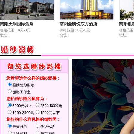
南阳天润国际酒店
南阳金凯悦东方酒店
南阳银
价格范围：0元-0元
价格范围：0元-0元
价格范围
地址：
地址：
地址：
您希望选什么样的婚纱影楼：
品牌婚纱影楼
摄影工作室
您拍婚纱照的预算为：
5000元以上
2500-5000元
1500-2500元
1500元以下
您想拍什么样风格的婚纱照：
唯美时尚
奢华宫廷
个性定制
韩式风格