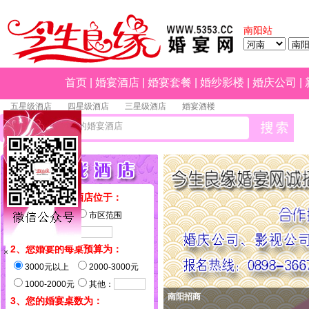
南阳站
首页
|
婚宴酒店
|
婚宴套餐
|
婚纱影楼
|
婚庆公司
|
五星级酒店
四星级酒店
三星级酒店
婚宴酒楼
1、您希望婚宴酒店位于：
不限
市区范围
指定区域
2、您婚宴的每桌预算为：
×
3000元以上
2000-3000元
1000-2000元
其他：
南阳招商
3、您的婚宴桌数为：