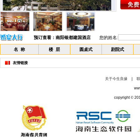
预订查看：
南阳银都建国酒店
您的姓名:
名 称
楼 层
圆桌式
剧院式
友情链接
关于今生良缘
|
ww
copyright
©
20