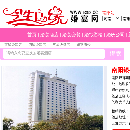
南阳站
首页
|
婚宴酒店
|
婚宴套餐
|
婚纱影楼
|
婚庆公司
|
五星级酒店
四星级酒店
三星级酒店
婚宴酒楼
南阳银
南阳银都建
处，地理位
通出行便利
酒店主楼高
间和大单人
预约热线：
酒店地址：
交通方式：